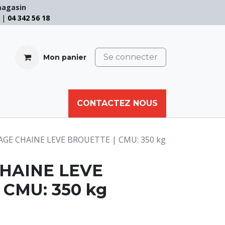
magasin
e |
04 342 56 18
Se connecter
Mon panier
CABLE
FILET
CORDE
CONTACTEZ NOUS
AUTRES
E CHAINE LEVE BROUETTE | CMU: 350 kg
HAINE LEVE
 CMU: 350 kg