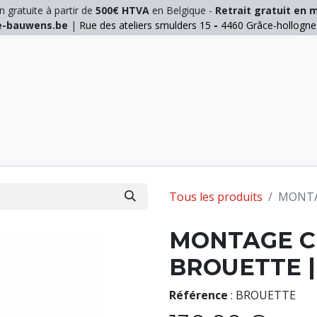
n gratuite à partir de
500€ HTVA
en Belgique -
Retrait gratuit en 
ie-bauwens.be
|
Rue des ateliers smulders 15
-
4460 Grâce-hollogn
E
ELAGAGE
MANUTENTION
GALVA
INOX
Tous les produits
MONTAG
MONTAGE C
BROUETTE |
Référence
:
BROUETTE